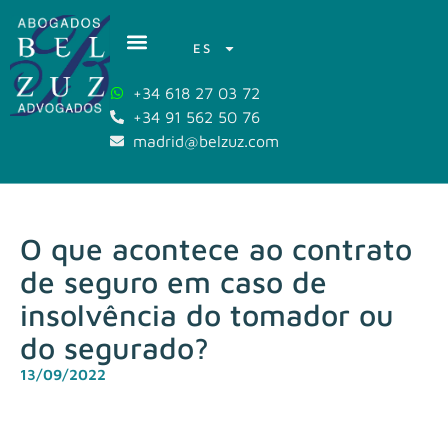
ES
+34 618 27 03 72
+34 91 562 50 76
madrid@belzuz.com
O que acontece ao contrato
de seguro em caso de
insolvência do tomador ou
do segurado?
13/09/2022