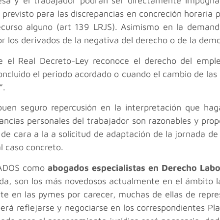
esa y el trabajador podrán ser directamente impugnad
 previsto para las discrepancias en concreción horaria 
recurso alguno (art 139 LRJS). Asimismo en la deman
or los derivados de la negativa del derecho o de la demo
 el Real Decreto-Ley reconoce el derecho del emplea
ncluido el periodo acordado o cuando el cambio de las c
”.
uen seguro repercusión en la interpretación que hag
tancias personales del trabajador son razonables y pro
de cara a la a solicitud de adaptación de la jornada de
l caso concreto.
GADOS como
abogados especialistas en Derecho Labo
ada, son los más novedosos actualmente en el ámbito l
 en las pymes por carecer, muchas de ellas de represen
rá reflejarse y negociarse en los correspondientes Pl