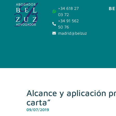
BE
+34 618 27
03 72
+34 91 562
50 76
madrid@belzuz.com
Alcance y aplicación p
carta”
09/07/2019