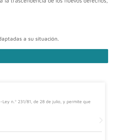
da la trascendencia de los nuevos derechos,
daptadas a su situación.
El impa
-Ley n.º 231/81, de 28 de julio, y permite que
En el prese
importanci
Leer más