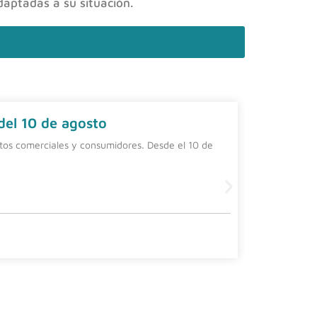
daptadas a su situación.
 del 10 de agosto
Contrat
ntos comerciales y consumidores. Desde el 10 de
Una alterna
una person
Leer más
4 agosto, 20