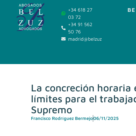
BE
+34 618 27
03 72
+34 91 562
50 76
madrid@belzuz.com
La concreción horaria 
límites para el trabaja
Supremo
Francisco Rodríguez Bermejo
06/11/2025