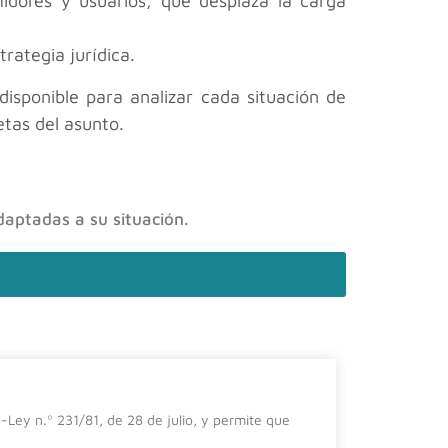
idores y usuarios, que desplaza la carga
trategia jurídica.
sponible para analizar cada situación de
etas del asunto.
daptadas a su situación.
El impa
-Ley n.º 231/81, de 28 de julio, y permite que
En el prese
importanci