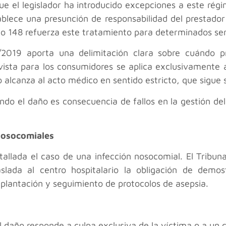
ue el legislador ha introducido excepciones a este régi
blece una presunción de responsabilidad del prestador 
ulo 148 refuerza este tratamiento para determinados servi
2019 aporta una delimitación clara sobre cuándo p
evista para los consumidores se aplica exclusivamente 
no alcanza al acto médico en sentido estricto, que sigue 
ndo el daño es consecuencia de fallos en la gestión del
 nosocomiales
allada el caso de una infección nosocomial. El Tribuna
aslada al centro hospitalario la obligación de demos
lantación y seguimiento de protocolos de asepsia.
l daño responde a culpa exclusiva de la víctima o a un c