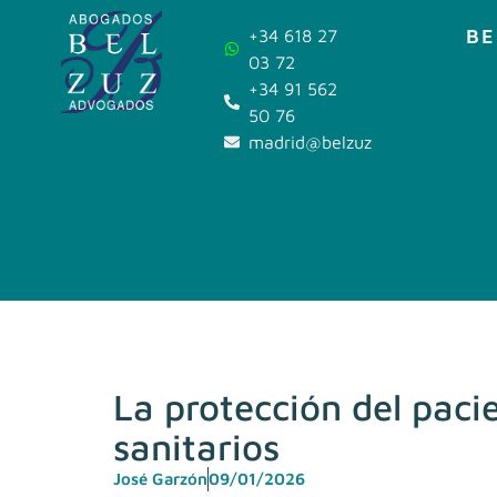
BE
+34 618 27
03 72
+34 91 562
50 76
madrid@belzuz.com
La protección del pacie
sanitarios
José Garzón
09/01/2026