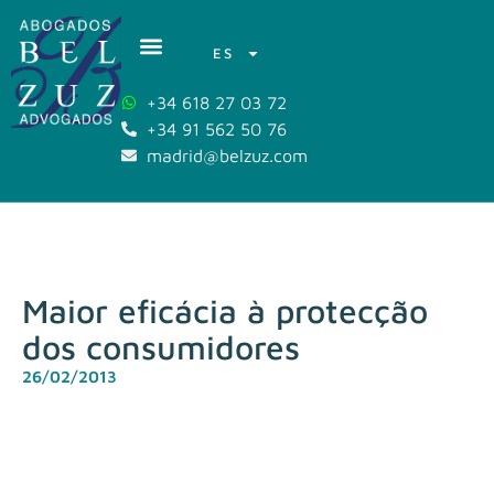
ES
+34 618 27 03 72
+34 91 562 50 76
madrid@belzuz.com
Maior eficácia à protecção
dos consumidores
26/02/2013