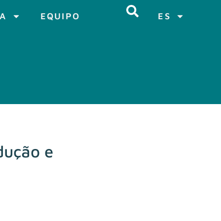
CA
EQUIPO
ES
dução e