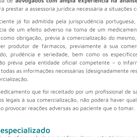
ipa de
advogados com ampla experiência na análise
rá prestar a assessoria jurídica necessária a situaçõe
ciente já foi admitida pela jurisprudência portugues
ncia de um efeito adverso na toma de um medicament
como obrigação, prévia à comercialização do mesmo, a
 produtor de fármacos, previamente à sua comerc
o, prudência e seriedade, bem como os específicos r
 prévia pela entidade oficial competente – o Infarm
 todas as informações necessárias (designadamente resu
rcialização.
icamento que foi receitado por um profissional de s
os legais à sua comercialização, não poderá haver qua
 provocar reações adversas ao paciente que o tomar.
 especializado