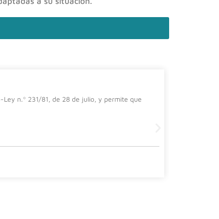
daptadas a su situación.
El impa
-Ley n.º 231/81, de 28 de julio, y permite que
En el prese
importanci
Leer más
30 julio, 202