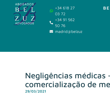
BE
+34 618 27
03 72
+34 91 562
50 76
madrid@belzuz.com
Negligências médicas 
comercialização de m
29/03/2021