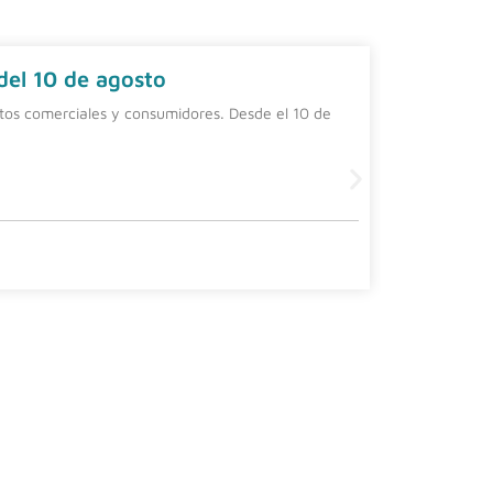
 del 10 de agosto
Contrat
ntos comerciales y consumidores. Desde el 10 de
Una alterna
una person
Leer más
4 agosto, 20