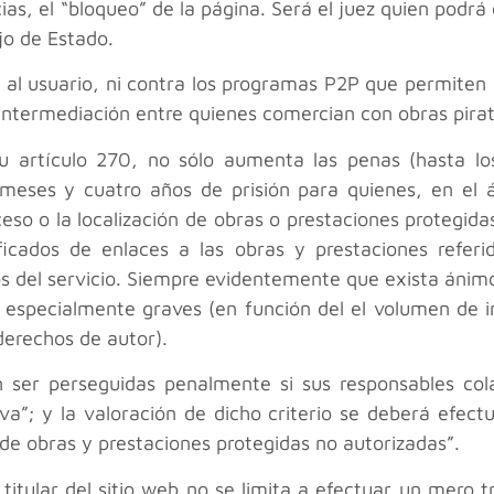
s, el “bloqueo” de la página. Será el juez quien podrá 
jo de Estado.
 al usuario, ni contra los programas P2P que permiten c
 intermediación entre quienes comercian con obras pirat
u artículo 270, no sólo aumenta las penas (hasta lo
 meses y cuatro años de prisión para quienes, en el á
ceso o la localización de obras o prestaciones protegida
ficados de enlaces a las obras y prestaciones refer
rios del servicio. Siempre evidentemente que exista ánim
os especialmente graves (en función del el volumen de 
derechos de autor).
 ser perseguidas penalmente si sus responsables col
tiva”; y la valoración de dicho criterio se deberá ef
de obras y prestaciones protegidas no autorizadas”.
titular del sitio web no se limita a efectuar un mero t