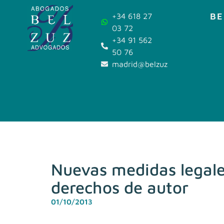
BE
+34 618 27
03 72
+34 91 562
50 76
madrid@belzuz.com
Nuevas medidas legales
derechos de autor
01/10/2013