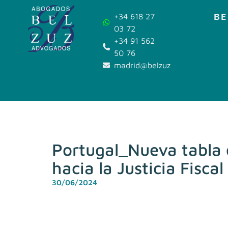
BE
+34 618 27
03 72
+34 91 562
50 76
madrid@belzuz.com
Portugal_Nueva tabla 
hacia la Justicia Fisca
30/06/2024