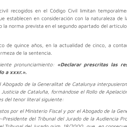
civil recogidos en el Código Civil limitan temporal
ue establecen en consideración con la naturaleza de l
o la norma prevista en el segundo apartado del artículo
co de quince años, en la actualidad de cinco, a conta
irmeza de la sentencia.
uiente pronunciamiento:
«Declarar prescritas las res
o a xxxr.».
y el Abogado de la Generalitat de Catalunya interpusiero
de Justicia de Cataluña, formándose el Rollo de Apelac
s del tenor literal siguiente:
stos por el Ministerio Fiscal y por el Abogado de la Gen
Presidente del Tribunal del Jurado de la Audiencia Pro
l Tribunal del Jurado núm. 18/2000, que, en consecu