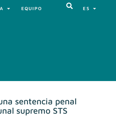
CA
EQUIPO
ES
 una sentencia penal
bunal supremo STS