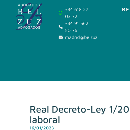
BE
+34 618 27
03 72
+34 91 562
50 76
madrid@belzuz.com
Real Decreto-Ley 1/202
laboral
16/01/2023