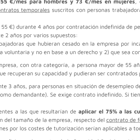
e 55 €/mes para hombres y 73 €/mes en mujeres
,
contratos temporales
suscritos con personas trabajadora
 55 €) durante 4 años por contratación indefinida de p
e 2 años por varios supuestos:
bajadoras que hubieran cesado en la empresa por inc
ea voluntaria y no en base a un derecho y 2) que sea con
mpresa, con otra categoría, a persona mayor de 55 a
ue recuperan su capacidad y pudieran ser contratados
nte 3 años, para personas en situación de desempleo de
 como demandante). Se exige contrato indefinido. Si ti
lentes a las que resultarían de
aplicar el 75% a las c
ón del tamaño de la empresa, respecto del
contrato de 
es por los costes de tutorización serían aplicables a t