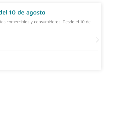
 del 10 de agosto
Contrat
ntos comerciales y consumidores. Desde el 10 de
Una alterna
una person
Leer más
4 agosto, 20