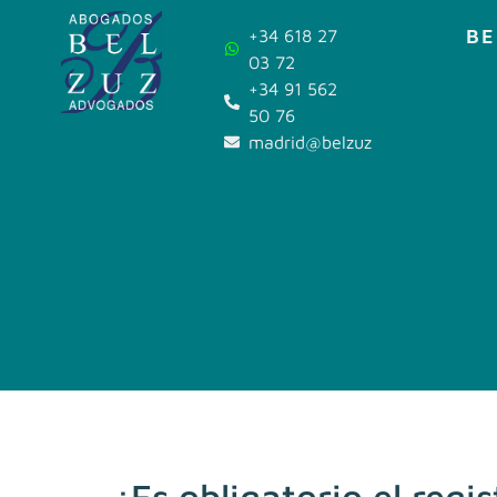
BE
+34 618 27
03 72
+34 91 562
50 76
madrid@belzuz.com
¿Es obligatorio el reg