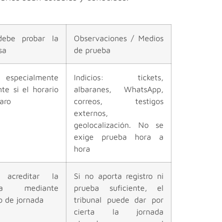
ebe probar la
Observaciones / Medios
sa
de prueba
specialmente
Indicios: tickets,
nte si el horario
albaranes, WhatsApp,
laro
correos, testigos
externos,
geolocalización. No se
exige prueba hora a
hora
 acreditar la
Si no aporta registro ni
ada mediante
prueba suficiente, el
ro de jornada
tribunal puede dar por
cierta la jornada