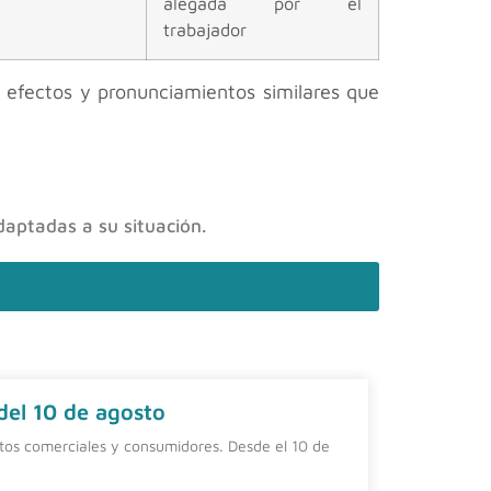
alegada por el
trabajador
 efectos y pronunciamientos similares que
daptadas a su situación.
 del 10 de agosto
Contrat
ntos comerciales y consumidores. Desde el 10 de
Una alterna
una person