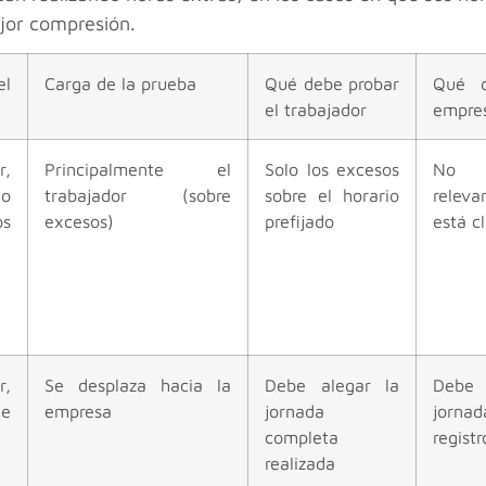
jor compresión.
el
Carga de la prueba
Qué debe probar
Qué d
el trabajador
empre
,
Principalmente el
Solo los excesos
No e
do
trabajador (sobre
sobre el horario
releva
s
excesos)
prefijado
está c
r,
Se desplaza hacia la
Debe alegar la
Debe
e
empresa
jornada
jorn
completa
regist
realizada