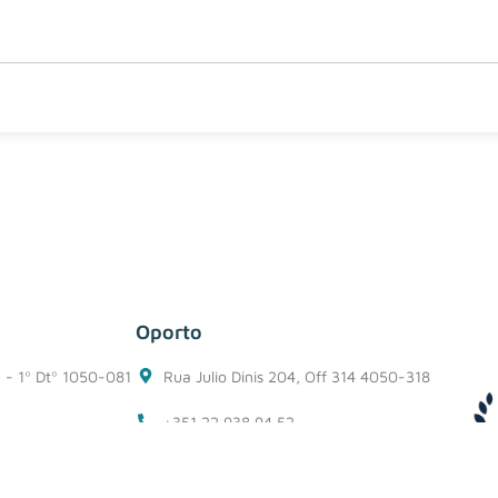
Oporto
1 - 1º Dtº 1050-081
Rua Julio Dinis 204, Off 314 4050-318
+351 22 938 94 52
porto@belzuz.com