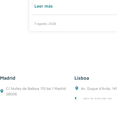
Leer más
7 agosto, 2026
Madrid
Lisboa
C/ Nuñez de Balboa 115 bis 1 Madrid
Av. Duque d'Ávila, 14
28006
+351 21 324 05 30
+34 91 562 50 76
+351 912 583 574
+34 618 27 03 72