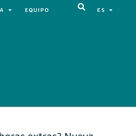
CA
EQUIPO
ES
r horas extras? Nueva