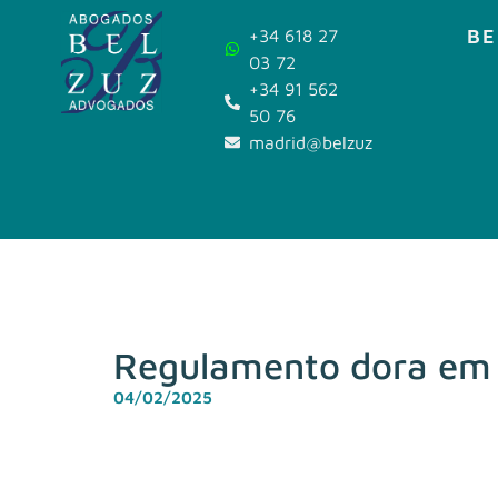
BE
+34 618 27
03 72
+34 91 562
50 76
madrid@belzuz.com
Regulamento dora em 
04/02/2025