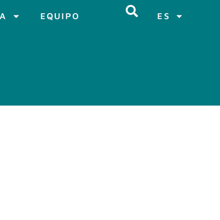
CA
EQUIPO
ES