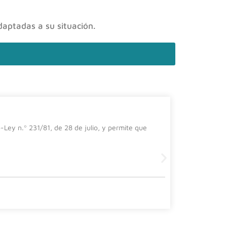
daptadas a su situación.
El impa
-Ley n.º 231/81, de 28 de julio, y permite que
En el prese
importanci
Leer más
30 julio, 202