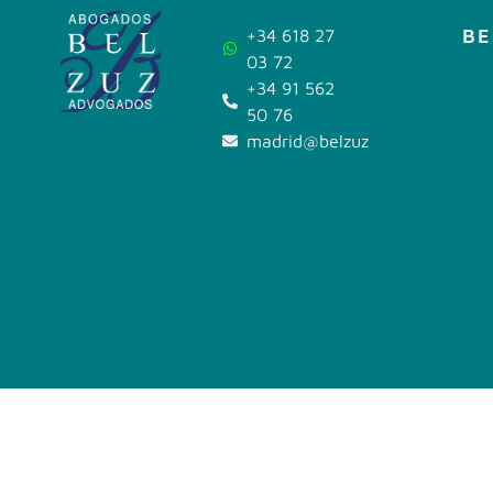
BE
+34 618 27
03 72
+34 91 562
50 76
madrid@belzuz.com