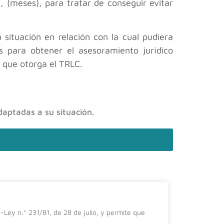
, (meses), para tratar de conseguir evitar
situación en relación con la cual pudiera
 para obtener el asesoramiento jurídico
s que otorga el TRLC.
daptadas a su situación.
El impa
-Ley n.º 231/81, de 28 de julio, y permite que
En el prese
importanci