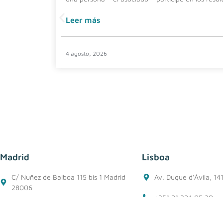
Leer más
4 agosto, 2026
Madrid
Lisboa
C/ Nuñez de Balboa 115 bis 1 Madrid
Av. Duque d'Ávila, 14
28006
+351 21 324 05 30
+34 91 562 50 76
+351 912 583 574