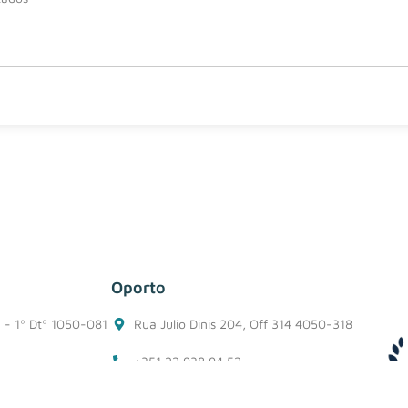
Oporto
1 - 1º Dtº 1050-081
Rua Julio Dinis 204, Off 314 4050-318
+351 22 938 94 52
porto@belzuz.com