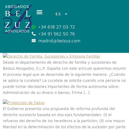
ES
+34 618 27 03 72
+34 91 562 50 76
madrid@belzuz.com
Desde el departamento de derecho de familia y sucesiones de
Belzuz Abogados, S.L.P. España con este artículo queremos resumir
el proceso legal que se desarrolla de la siguiente manera: ¿Cuándo
se aplica la curatela? La curatela se solicita cuando una persona no
puede tomar decisiones importantes de forma autónoma sobre:
Administración de su dinero o bienes. Firma […]
El Gobierno presenta una propuesta de reforma profunda del
derecho sucesorio basada en dos ejes fundamentales: (I) el
refuerzo del derecho de los herederos a la partición; (II) una mayor
libertad en la determinación de los efectos de la sucesión por parte