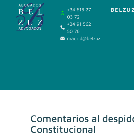
BELZUZ
+34 618 27
03 72
+34 91 562
50 76
madrid@belzuz.com
Comentarios al despido
Constitucional