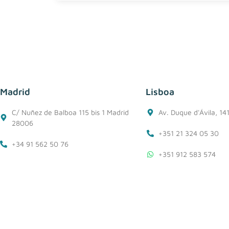
Madrid
Lisboa
C/ Nuñez de Balboa 115 bis 1 Madrid
Av. Duque d'Ávila, 14
28006
+351 21 324 05 30
+34 91 562 50 76
+351 912 583 574
+34 618 27 03 72
lisboa@belzuz.com
madrid@belzuz.com
Cookie Policy
Privacy Policy
Conditions of use