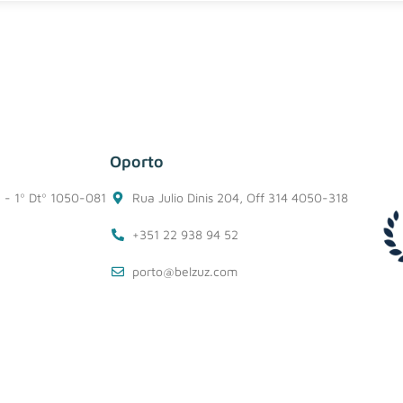
Oporto
1 - 1º Dtº 1050-081
Rua Julio Dinis 204, Off 314 4050-318
+351 22 938 94 52
porto@belzuz.com
Information Security Policy