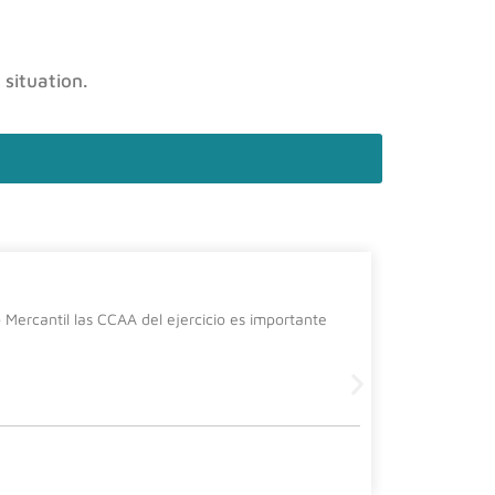
 situation.
La cura
Mercantil las CCAA del ejercicio es importante
Desde el de
siguiente 
Leer más
2 July, 2026