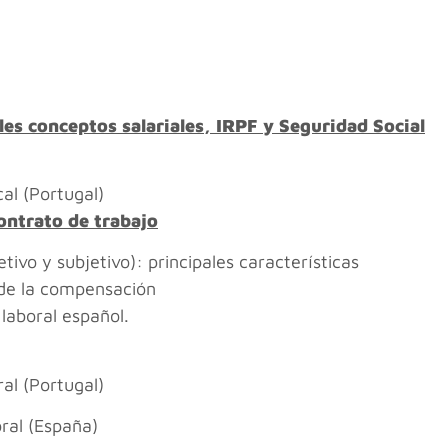
les conceptos salariales, IRPF y Seguridad Social
l (Portugal)
ontrato de trabajo
tivo y subjetivo): principales características
 de la compensación
laboral español.
al (Portugal)
ral (España)