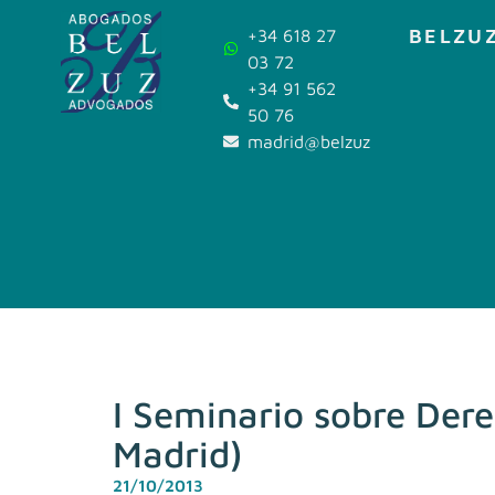
BELZUZ
+34 618 27
03 72
+34 91 562
50 76
madrid@belzuz.com
I Seminario sobre Der
Madrid)
21/10/2013