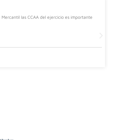
La cura
Mercantil las CCAA del ejercicio es importante
Desde el de
siguiente 
Leer más
2 July, 2026