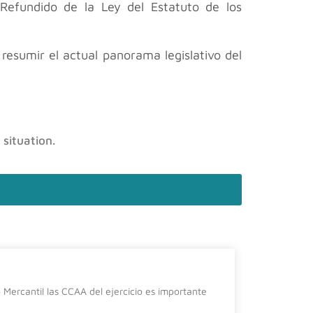
 Refundido de la Ley del Estatuto de los
esumir el actual panorama legislativo del
 situation.
La cura
Mercantil las CCAA del ejercicio es importante
Desde el de
siguiente 