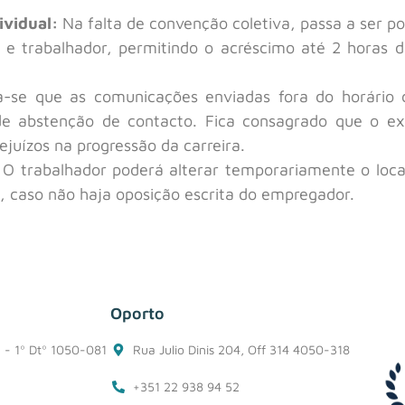
ividual:
Na falta de convenção coletiva, passa a ser pos
 e trabalhador, permitindo o acréscimo até 2 horas d
ca-se que as comunicações enviadas fora do horári
de abstenção de contacto. Fica consagrado que o e
juízos na progressão da carreira.
O trabalhador poderá alterar temporariamente o local 
, caso não haja oposição escrita do empregador.
Oporto
1 - 1º Dtº 1050-081
Rua Julio Dinis 204, Off 314 4050-318
+351 22 938 94 52