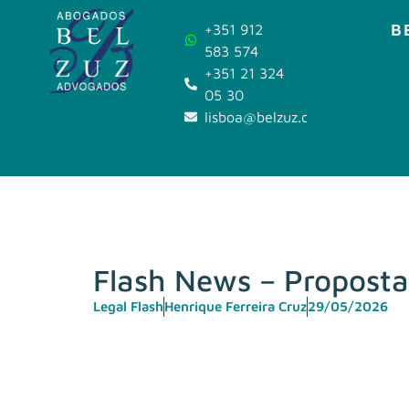
B
+351 912
583 574
+351 21 324
05 30
lisboa@belzuz.com
Flash News – Proposta
Legal Flash
Henrique Ferreira Cruz
29/05/2026