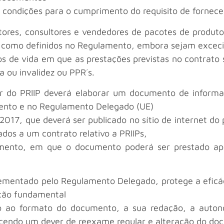
condições para o cumprimento do requisito de fornece
tores, consultores e vendedores de pacotes de produto
l como definidos no Regulamento, embora sejam excec
s de vida em que as prestações previstas no contrat
 ou invalidez ou PPR´s.
or do PRIIP deverá elaborar um documento de inform
amento e no Regulamento Delegado (UE)
17, que deverá ser publicado no sítio de internet do p
ados a um contrato relativo a PRIIPs,
amento, em que o documento poderá ser prestado ap
ementado pelo Regulamento Delegado, protege a eficác
ação fundamental
 ao formato do documento, a sua redação, a auto
ecendo um dever de reexame regular e alteração do d