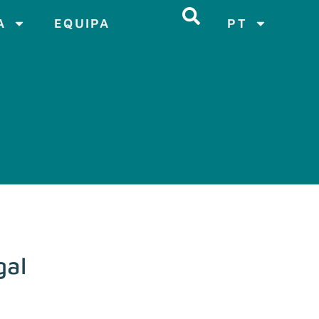
A
EQUIPA
PT
gal