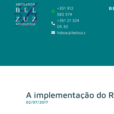
B
+351 912
583 574
+351 21 324
05 30
lisboa@belzuz.com
A implementação do R
02/07/2017