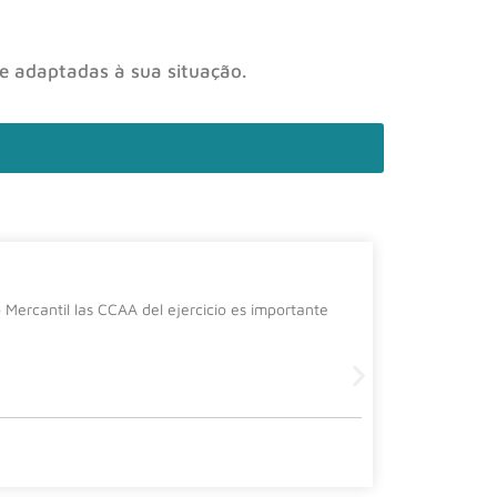
 e adaptadas à sua situação.
La cura
Mercantil las CCAA del ejercicio es importante
Desde el de
siguiente 
Leer más
2 July, 2026