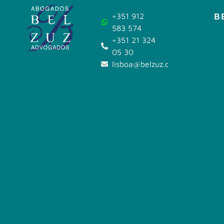
B
+351 912
583 574
+351 21 324
05 30
lisboa@belzuz.com