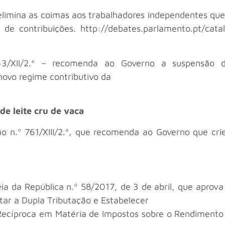
ª – elimina as coimas aos trabalhadores independentes 
de contribuições. http://debates.parlamento.pt/cat
743/XII/2.ª – recomenda ao Governo a suspensão d
novo regime contributivo da
e leite cru de vaca
ão n.º 761/XIII/2.ª, que recomenda ao Governo que cr
ia da República n.º 58/2017, de 3 de abril, que aprov
tar a Dupla Tributação e Estabelecer
Recíproca em Matéria de Impostos sobre o Rendimento 