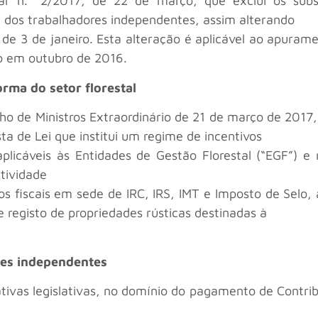
ar n.º 2/2017, de 22 de março, que exclui os subs
 dos trabalhadores independentes, assim alterando
de 3 de janeiro. Esta alteração é aplicável ao apurame
o em outubro de 2016.
orma do setor florestal
o de Ministros Extraordinário de 21 de março de 2017
ta de Lei que institui um regime de incentivos
plicáveis às Entidades de Gestão Florestal (“EGF”) e 
atividade
ios fiscais em sede de IRC, IRS, IMT e Imposto de Se
 registo de propriedades rústicas destinadas à
res independentes
tivas legislativas, no domínio do pagamento de Contrib
: