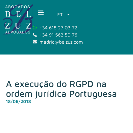
PT
+34 618 27 03 72
+34 91 562 50 76
madrid@belzuz.com
A execução do RGPD na
ordem jurídica Portuguesa
18/06/2018