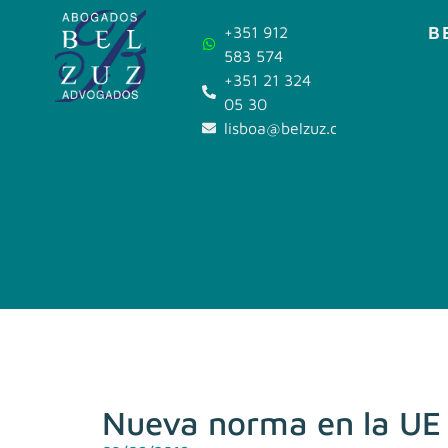
B
+351 912
583 574
+351 21 324
05 30
lisboa@belzuz.com
Nueva norma en la UE p