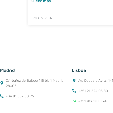
Leer más
24 July, 2026
Madrid
Lisboa
C/ Nuñez de Balboa 115 bis 1 Madrid
Av. Duque d'Ávila, 14
28006
+351 21 324 05 30
+34 91 562 50 76
+351 912 583 574
+34 618 27 03 72
lisboa@belzuz.com