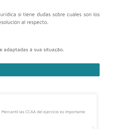
rídica si tiene dudas sobre cuáles son los
esolución al respecto.
 e adaptadas à sua situação.
La cura
Mercantil las CCAA del ejercicio es importante
Desde el de
siguiente 