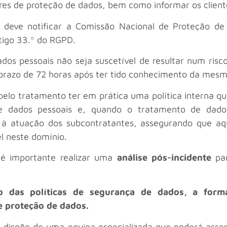
es de proteção de dados, bem como informar os cliente
s deve notificar a Comissão Nacional de Proteção 
tigo 33.º do RGPD.
os pessoais não seja suscetível de resultar num risco p
o prazo de 72 horas após ter tido conhecimento da mesm
lo tratamento ter em prática uma política interna que 
dados pessoais e, quando o tratamento de dados 
 à atuação dos subcontratantes, assegurando que a
l neste domínio.
 é importante realizar uma
análise pós-incidente
par
ão das políticas de segurança de dados, a form
e proteção de dados.
 dispõe de uma equipa especializada que poderá asse