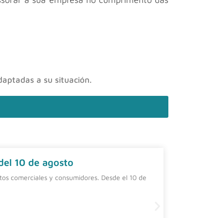
daptadas a su situación.
 del 10 de agosto
Contrat
ntos comerciales y consumidores. Desde el 10 de
Una alterna
una person
Leer más