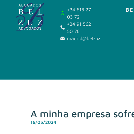
BE
+34 618 27
03 72
+34 91 562
50 76
madrid@belzuz.com
A minha empresa sofre
16/05/2024