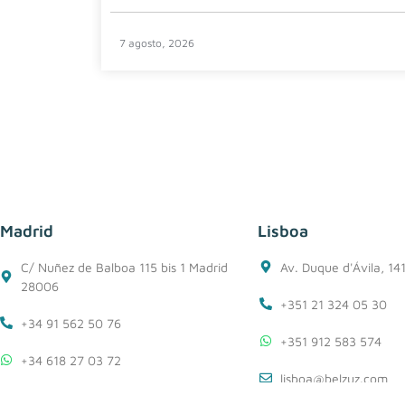
7 agosto, 2026
Madrid
Lisboa
C/ Nuñez de Balboa 115 bis 1 Madrid
Av. Duque d'Ávila, 14
28006
+351 21 324 05 30
+34 91 562 50 76
+351 912 583 574
+34 618 27 03 72
lisboa@belzuz.com
madrid@belzuz.com