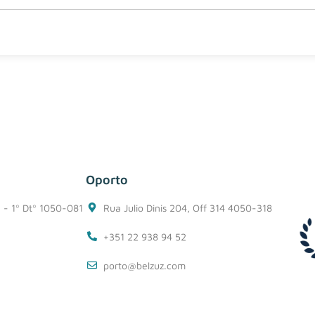
Oporto
1 - 1º Dtº 1050-081
Rua Julio Dinis 204, Off 314 4050-318
+351 22 938 94 52
porto@belzuz.com