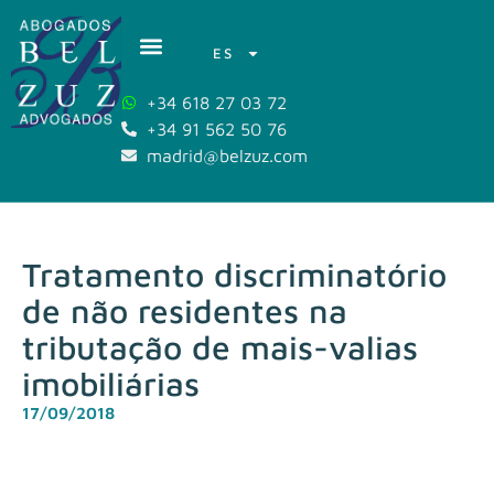
ES
+34 618 27 03 72
+34 91 562 50 76
madrid@belzuz.com
Tratamento discriminatório
de não residentes na
tributação de mais-valias
imobiliárias
17/09/2018