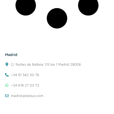
Madrid
C/ Nuñez de Balboa 115 bis 1 Madrid 28006
+34 91 562 50 76
+34 618 27 03 72
madrid@belzuz.com