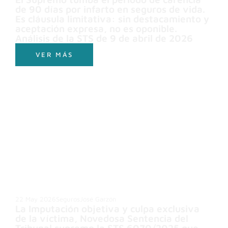
de 90 días por infarto en seguros de vida.
Es cláusula limitativa: sin destacamiento y
aceptación expresa, no es oponible.
Análisis de la STS de 9 de abril de 2026
VER MÁS
22 May 2026
Seguros
José Garzón
La Imputación objetiva y culpa exclusiva
de la víctima, Novedosa Sentencia del