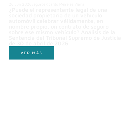
26 Jun 2026
Seguros
Ricardo Meireles Vieira
¿Puede el representante legal de una
sociedad propietaria de un vehículo
automóvil celebrar válidamente, en
nombre propio, un contrato de seguro
sobre ese mismo vehículo? Análisis de la
Sentencia del Tribunal Supremo de Justicia
de 30 de abril de 2026
VER MÁS