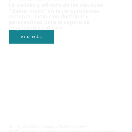
La validez y eficacia de las cláusulas
“claims made” en la jurisprudencia
reciente: evolución doctrinal y
perspectivas para el seguro de
responsabilidad civil
VER MÁS
25 May 2026
Seguros
Ignacio Montero Pujante
El Supremo tumba el periodo de carencia