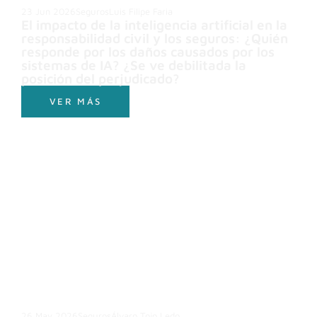
23 Jun 2026
Seguros
Luis Filipe Faria
El impacto de la inteligencia artificial en la
responsabilidad civil y los seguros: ¿Quién
responde por los daños causados por los
sistemas de IA? ¿Se ve debilitada la
posición del perjudicado?
VER MÁS
26 May 2026
Seguros
Álvaro Tojo Ledo