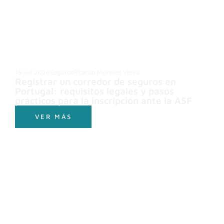
15 Jul 2026
Seguros
Ricardo Meireles Vieira
Registrar un corredor de seguros en
Portugal: requisitos legales y pasos
prácticos para la inscripción ante la ASF
VER MÁS