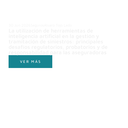
30 Jun 2026
Seguros
Álvaro Tojo Ledo
La utilización de herramientas de
inteligencia artificial en la gestión y
tramitación de siniestros: principales
desafíos regulatorios, probatorios y de
responsabilidad para las aseguradoras
VER MÁS