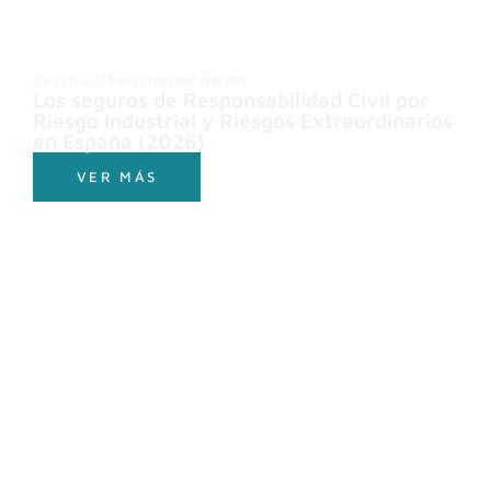
25 Jun 2026
Seguros
José Garzón
Los seguros de Responsabilidad Civil por
Riesgo Industrial y Riesgos Extraordinarios
en España (2026)
VER MÁS