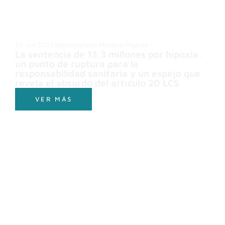
29 Jun 2026
Seguros
Ignacio Montero Pujante
La sentencia de 13,3 millones por hipoxia:
un punto de ruptura para la
responsabilidad sanitaria y un espejo que
revela el absurdo del artículo 20 LCS
VER MÁS