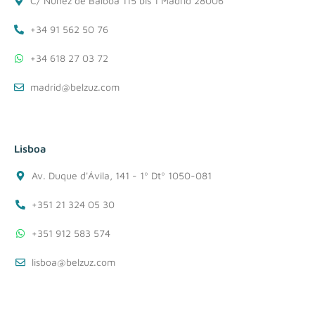
C/ Nuñez de Balboa 115 bis 1 Madrid 28006
+34 91 562 50 76
+34 618 27 03 72
madrid@belzuz.com
Lisboa
Av. Duque d'Ávila, 141 - 1º Dtº 1050-081
+351 21 324 05 30
+351 912 583 574
lisboa@belzuz.com