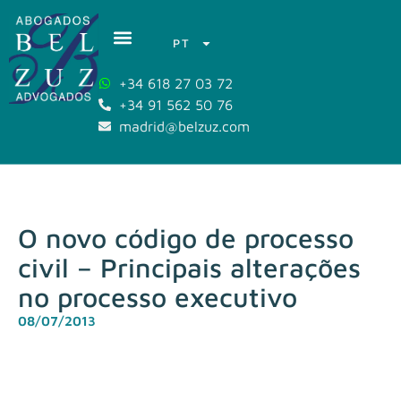
PT
+34 618 27 03 72
+34 91 562 50 76
madrid@belzuz.com
O novo código de processo
civil – Principais alterações
no processo executivo
08/07/2013