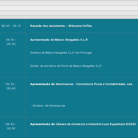
08:45 – 09:15
Receção dos assistentes – Welcome Coffee
09:15 –
Apresentação da Belzuz Abogados S.L.P.
09:30
Diretora da Belzuz Abogados S.L.P. em Portugal
Diretor do escritório do Porto da Belzuz Abogados S.L.P.
09:30 –
Apresentação da
Nominaurea – Consultoria Fiscal e Contabilidade, Lda.
09:40
– Diretora da Nominaurea
09:40 –
Apresentação da
Câmara de Comércio e Indústria Luso Espanhola (CCILE)
09:50