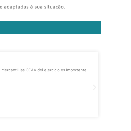
 e adaptadas à sua situação.
La cura
Mercantil las CCAA del ejercicio es importante
Desde el de
siguiente 
Leer más
2 July, 2026