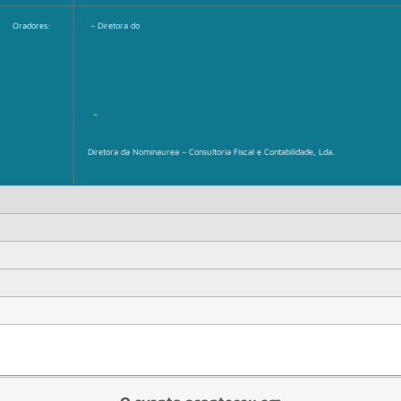
Oradores:
– Diretora do
–
Diretora da Nominaurea – Consultoria Fiscal e Contabilidade, Lda.