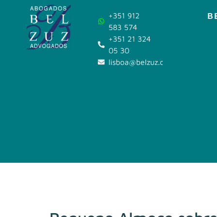
B
+351 912
583 574
+351 21 324
05 30
lisboa@belzuz.com