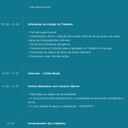
– Secretário-Geral
09:50 – 10:50
Alterações ao Código do Trabalho
• Período experimental
• Contratação a termo: redução dos prazos máximos de duração e as novas
regras de renovação dos contratos
• Formação profissional obrigatória
• Comunicações à Comissão para a Igualdade no Trabalho e Emprego
• Eliminação do regime de banco de horas individual
• Entrada em vigor das alterações
10:50 – 11:20
Intervalo – Coffee Break
11:20 – 12:10
Outras alterações com impacto laboral
• Alterações ao regime da parentalidade
• A nova contribuição adicional sobre a rotatividade excessiva da contratação a
termo
• A nova medida de apoio à contratação – CONVERTE +
12:10
Encerramento dos trabalhos