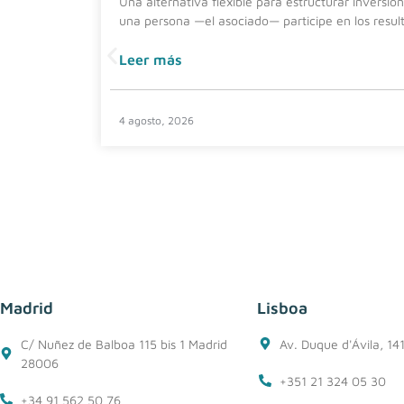
Una alternativa flexible para estructurar inversio
una persona —el asociado— participe en los resul
Leer más
4 agosto, 2026
Madrid
Lisboa
C/ Nuñez de Balboa 115 bis 1 Madrid
Av. Duque d'Ávila, 14
28006
+351 21 324 05 30
+34 91 562 50 76