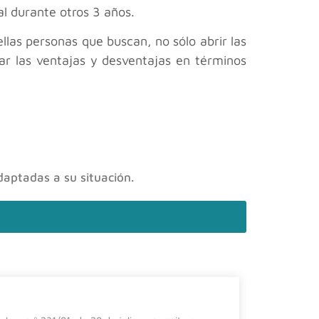
l durante otros 3 años.
las personas que buscan, no sólo abrir las
zar las ventajas y desventajas en términos
daptadas a su situación.
El impa