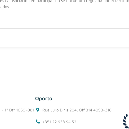
nes La asociación en participación se encuentra regulada por el Decreto
tados
Oporto
1 - 1º Dtº 1050-081
Rua Julio Dinis 204, Off 314 4050-318
+351 22 938 94 52