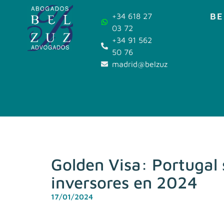
BE
+34 618 27
03 72
+34 91 562
50 76
madrid@belzuz.com
Golden Visa: Portugal 
inversores en 2024
17/01/2024