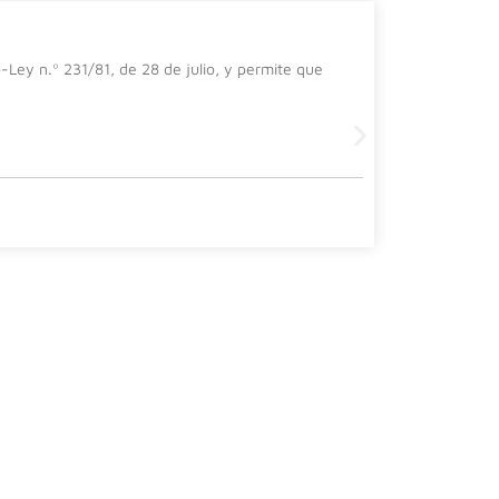
El impa
-Ley n.º 231/81, de 28 de julio, y permite que
En el prese
importanci
Leer más
30 julio, 202