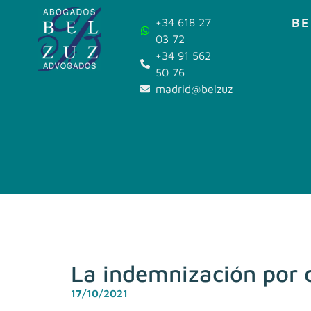
BE
+34 618 27
03 72
+34 91 562
50 76
madrid@belzuz.com
La indemnización por c
17/10/2021