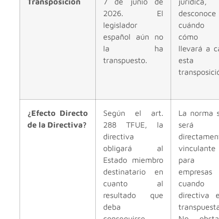
Transposición
7 de junio de
jurídica,
2026. El
desconoce
legislador
cuándo
español aún no
cómo 
la ha
llevará a 
transpuesto.
esta
transposici
¿Efecto Directo
Según el art.
La norma s
de la Directiva?
288 TFUE, la
será
directiva
directamen
obligará al
vinculante
Estado miembro
para l
destinatario en
empresas
cuanto al
cuando
resultado que
directiva 
deba
transpuesta
conseguirse,
No obsta