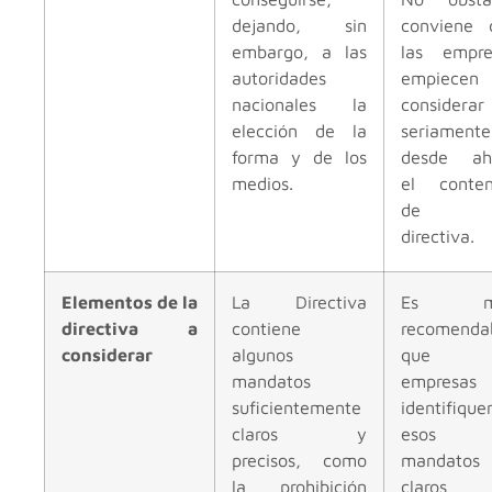
dejando, sin
conviene 
embargo, a las
las empre
autoridades
empiece
nacionales la
considerar
elección de la
seriamente
forma y de los
desde ah
medios.
el conten
de 
directiva.
Elementos de la
La Directiva
Es m
directiva a
contiene
recomenda
considerar
algunos
que l
mandatos
empresas
suficientemente
identifique
claros y
esos
precisos, como
mandatos
la prohibición
claros