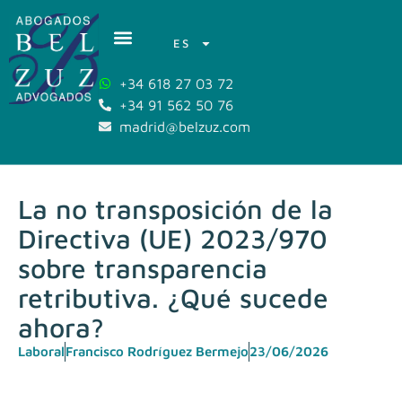
ES
+34 618 27 03 72
+34 91 562 50 76
madrid@belzuz.com
La no transposición de la
Directiva (UE) 2023/970
sobre transparencia
retributiva. ¿Qué sucede
ahora?
Laboral
Francisco Rodríguez Bermejo
23/06/2026