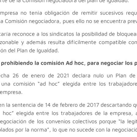
te de la Comisión negociadora del plan de igualdad.
presa no tenía obligación de remitir sucesivos requ
a Comisión negociadora, pues ello no se encuentra prev
caría reconoce a los sindicatos la posibilidad de bloqu
azonable y además resulta difícilmente compatible con 
ón del Plan de Igualdad.
 prohibiendo la comisión Ad hoc, para negociar los 
fecha 26 de enero de 2021 declara nulo un Plan de
una comisión “ad hoc” elegida entre los trabajadore
 empresa.
 en la sentencia de 14 de febrero de 2017 descartando q
oc” elegida entre los trabajadores de la empresa, a
gociación de los convenios colectivos porque “la legi
ados por la norma”, lo que no sucede con la negociació