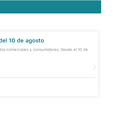
 del 10 de agosto
Contrat
ntos comerciales y consumidores. Desde el 10 de
Una alterna
una person
Leer más
4 agosto, 20