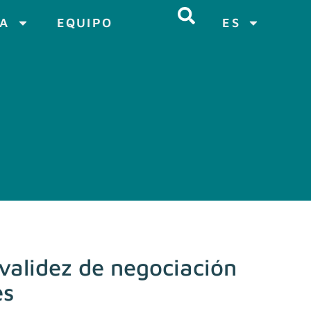
CA
EQUIPO
ES
 validez de negociación
es