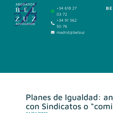
BE
+34 618 27
03 72
+34 91 562
50 76
madrid@belzuz.com
Planes de Igualdad: aná
con Sindicatos o “comi