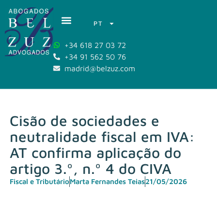
PT
+34 618 27 03 72
+34 91 562 50 76
madrid@belzuz.com
Cisão de sociedades e
neutralidade fiscal em IVA:
AT confirma aplicação do
artigo 3.º, n.º 4 do CIVA
Fiscal e Tributário
Marta Fernandes Teias
21/05/2026