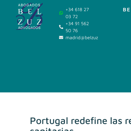
BE
+34 618 27
03 72
+34 91 562
50 76
madrid@belzuz.com
Portugal redefine las 
sanitarias