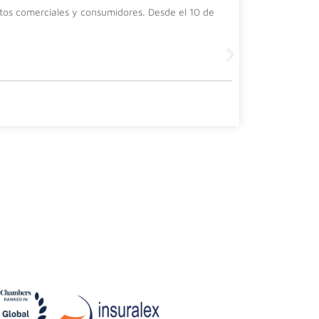
ntos comerciales y consumidores. Desde el 10 de
Una alterna
una person
Leer más
4 agosto, 20