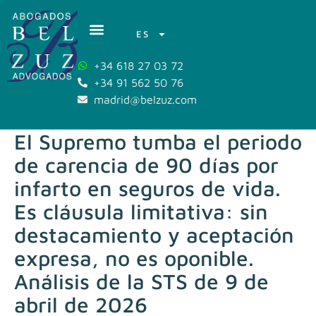
ES
+34 618 27 03 72
+34 91 562 50 76
madrid@belzuz.com
El Supremo tumba el periodo
de carencia de 90 días por
infarto en seguros de vida.
Es cláusula limitativa: sin
destacamiento y aceptación
expresa, no es oponible.
Análisis de la STS de 9 de
abril de 2026